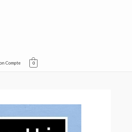
on Compte
0