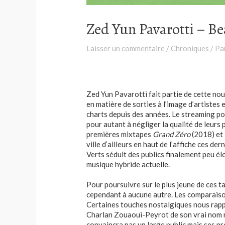
Zed Yun Pavarotti – B
Laisser un commentaire
/
Chroniques
/ Pa
Zed Yun Pavarotti fait partie de cette nou
en matière de sorties à l’image d’artiste
charts depuis des années. Le streaming po
pour autant à négliger la qualité de leurs
premières mixtapes
Grand Zéro
(2018) et
ville d’ailleurs en haut de l’affiche ces d
Verts séduit des publics finalement peu él
musique hybride actuelle.
Pour poursuivre sur le plus jeune de ces t
cependant à aucune autre. Les comparaiso
Certaines touches nostalgiques nous rappel
Charlan Zouaoui-Peyrot de son vrai nom re
convaincra pas un large public mais ses pr