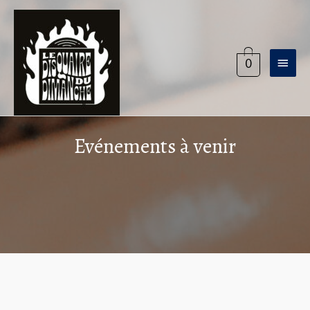
Aller
au
contenu
Menu
0
princi
Evénements à venir