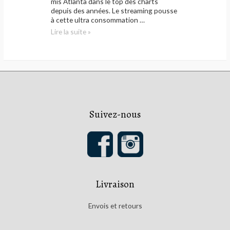
mis Atlanta dans le top des charts
depuis des années. Le streaming pousse
à cette ultra consommation …
Zed
Lire la suite »
Yun
Pavarotti
–
Beauseigne
Suivez-nous
Livraison
Envois et retours