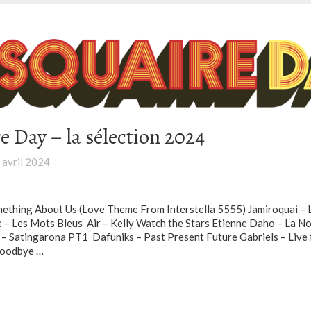
e Day – la sélection 2024
 avril 2024
ething About Us (Love Theme From Interstella 5555) Jamiroquai – 
 – Les Mots Bleus Air – Kelly Watch the Stars Etienne Daho – La N
– Satingarona PT1 Dafuniks – Past Present Future Gabriels – Live
Goodbye …