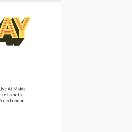
Live At Maida
otte La notte
 from London