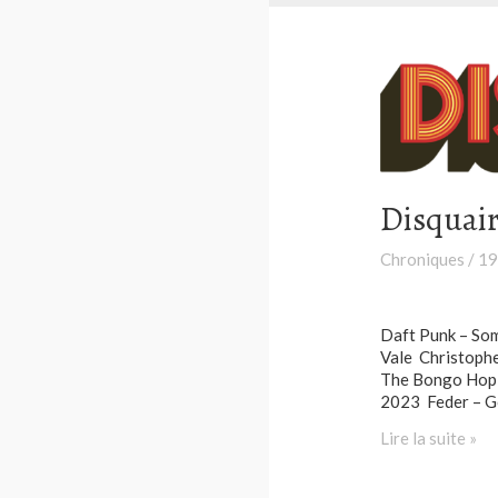
Disquair
Chroniques
/
19
Daft Punk – Som
Vale Christophe
The Bongo Hop 
2023 Feder – 
Disquaire
Lire la suite »
Day
–