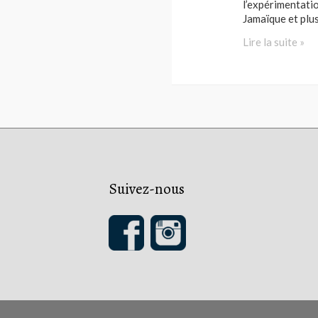
l’expérimentatio
Jamaïque et plu
Molécule
Lire la suite »
–
RE-
201
Suivez-nous