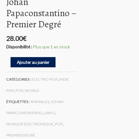
Johan
Papaconstantino ‎–
Premier Degré
28.00
€
Disponibilité :
Plus que 1 en stock
quantité
Ajouter au panier
de
Johan
Papaconstantino
CATÉGORIES :
ELECTRO-POP
,
INDIE
‎–
Premier
POP
,
POP
,
WORLD
Degré
ÉTIQUETTES :
ANIMAL63
,
JOHAN
PAPACONSTANTINO
,
LAIKO
,
MUSIQUE ÉLECTRONIQUE
,
POP
,
PREMIER DEGRÉ