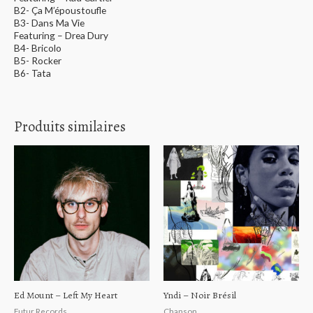
B2- Ça M’époustoufle
B3- Dans Ma Vie
Featuring – Drea Dury
B4- Bricolo
B5- Rocker
B6- Tata
Produits similaires
Ed Mount – Left My Heart
Yndi – Noir Brésil
Futur Records
Chanson