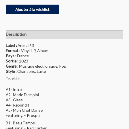
Ajouter à la wishlist
Description
Label :
Animal63
Format :
Vinyl, LP, Album
Pays :
France
Sortie :
2023
Genre :
Musique électronique, Pop
Style :
Chansons, Laïkó
Tracklist
A1- Intro
A2- Mode D’emploi
A3- Glass
A4- Rebondit
A5- Mon Chat Danse
Featuring – Prosper
B1- Beau Temps
Featuring – Rad Cartier