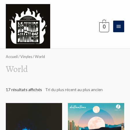
Aller
au
contenu
Menu
0
princi
Accueil
/
Vinyles
/ World
World
17 résultats affichés