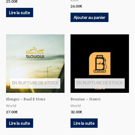
25.00
€
26.00
€
Lire la suite
Ajouter au panier
EN RUPTURE DE STOCK
EN RUPTURE DE STOCK
Slougui – Baad E Nour
Benzine – Nawri
World
World
27.00
€
32.00
€
Lire la suite
Lire la suite