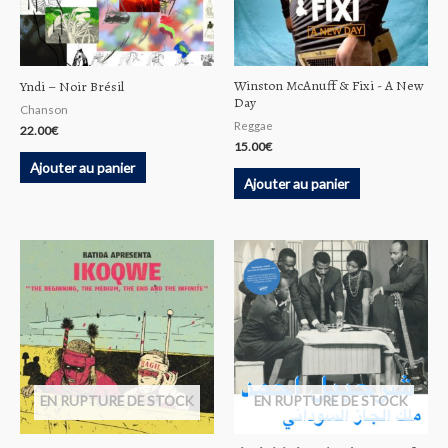
Winston McAnuff & Fixi ‎- A New
Yndi – Noir Brésil
Day
Chanson
Reggae
22.00
€
15.00
€
Ajouter au panier
Ajouter au panier
EN RUPTURE DE STOCK
EN RUPTURE DE STOCK