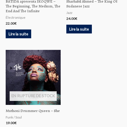
BATIDA apresenta IKOQWE –
Sharhabil Ahmed – The King Of
The Beginning, The Medium, The
Sudanese Jazz
End And The Infinite
Jazz
Électronique
24.00
€
22.00
€
Lire la suite
Lire la suite
EN RUPTURE DE STOCK
Muthoni Drummer Queen – She
Funk / Soul
19.00
€