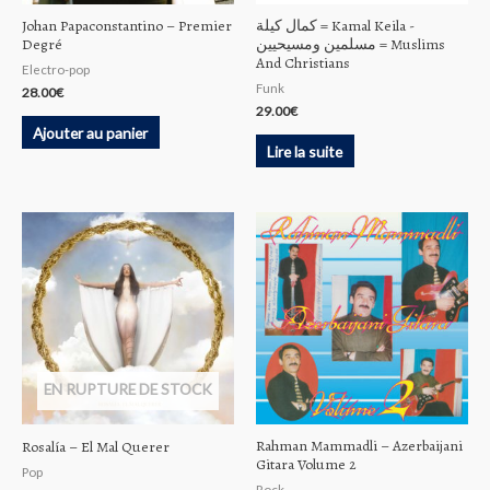
Johan Papaconstantino ‎– Premier
كمال كيلة = Kamal Keila ‎-
Degré
مسلمين ومسيحيين = Muslims
And Christians
Electro-pop
Funk
28.00
€
29.00
€
Ajouter au panier
Lire la suite
EN RUPTURE DE STOCK
Rahman Mammadli ‎– Azerbaijani
Rosalía – El Mal Querer
Gitara Volume 2
Pop
Rock