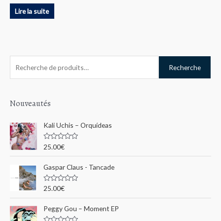
Lire la suite
R
Recherche
e
c
h
Nouveautés
e
Kali Uchis – Orquídeas
r
c
N
25.00
€
o
h
t
e
Gaspar Claus - Tancade
e
0
s
p
u
N
25.00
€
r
o
o
5
t
e
u
Peggy Gou ‎– Moment EP
0
s