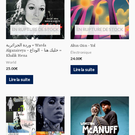
EN RUPTURE DE STOCK
EN RUPTURE DE STOCK
وردة الجزائرية = Warda
Altın Gün ‎- Yol
Algazaireya – خليك هنا – الوداع =
Électronique
Khalik Hena
24.00
€
World
25.00
€
Lire la suite
Lire la suite