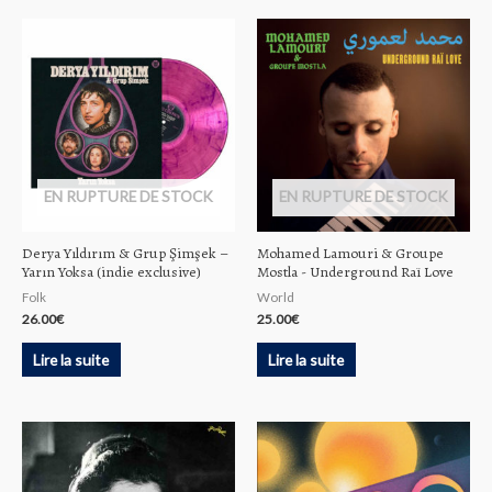
EN RUPTURE DE STOCK
EN RUPTURE DE STOCK
Derya Yıldırım & Grup Şimşek –
Mohamed Lamouri & Groupe
Yarın Yoksa (indie exclusive)
Mostla ‎- Underground Raï Love
Folk
World
26.00
€
25.00
€
Lire la suite
Lire la suite