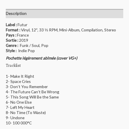
Description
Label :
Futur
Format :
Vinyl, 12″, 33 ⅓ RPM, Mini-Album, Compilation, Stereo
Pays :
France
Sortie :
2019
Genre :
Funk / Soul, Pop
Style :
Indie Pop
Pochette légèrement abîmée (cover VG+)
Tracklist
1- Make It Right
2- Space Cries
3- Don’t You Remember
4- The Future Can’t Be Wrong
5- This Song Will Be the Same
6- No One Else
7- Left My Heart
8- No Time (To Waste)
9- Undone
10- 100 000°C