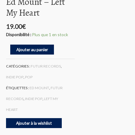
Ed Mount – Left
My Heart
19.00
€
Disponibilité :
Plus que 1 en stock
quantité
Ajouter au panier
de
Ed
Mount
CATÉGORIES :
FUTUR RECORDS
,
-
Left
INDIE POP
,
POP
My
Heart
ÉTIQUETTES :
ED MOUNT
,
FUTUR
RECORDS
,
INDIE POP
,
LEFT MY
HEART
Ajouter à la wishlist