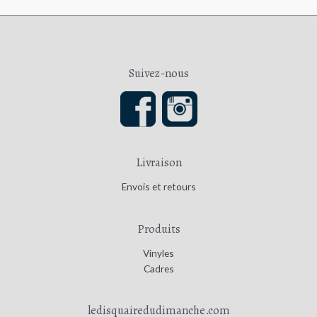
i
i
x
x
m
m
Suivez-nous
i
a
n
x
Livraison
Envois et retours
Produits
Vinyles
Cadres
ledisquairedudimanche.com