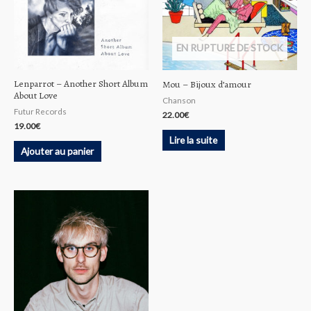
EN RUPTURE DE STOCK
Lenparrot – Another Short Album
Mou – Bijoux d’amour
About Love
Chanson
Futur Records
22.00
€
19.00
€
Lire la suite
Ajouter au panier