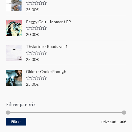
s
p
u
N
25.00
€
r
o
o
5
t
e
u
Peggy Gou ‎– Moment EP
0
s
r
u
N
20.00
€
r
o
5
t
:
e
Thylacine - Roads vol.1
0
s
u
N
25.00
€
r
o
5
t
e
Oklou - Choke Enough
0
s
u
N
25.00
€
r
o
5
t
e
0
s
Filtrer par prix
u
r
5
P
P
Filtrer
Prix :
10€
—
30€
r
r