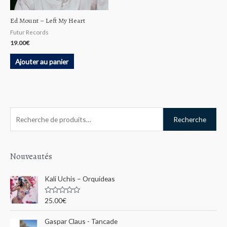
Ed Mount – Left My Heart
Futur Records
19.00
€
Ajouter au panier
R
Recherche
e
c
h
Nouveautés
e
Kali Uchis – Orquídeas
r
c
N
25.00
€
o
h
t
e
Gaspar Claus - Tancade
e
0