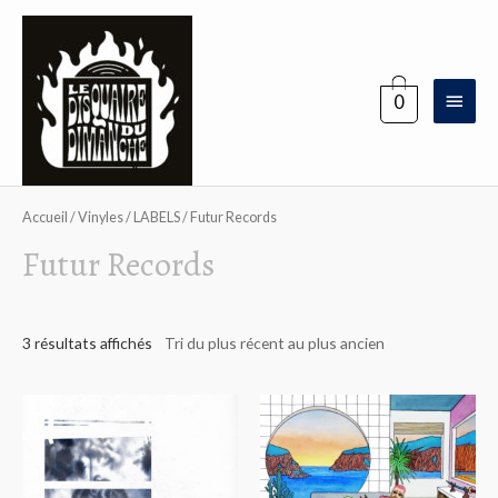
Aller
au
contenu
Menu
0
princi
Accueil
/
Vinyles
/
LABELS
/ Futur Records
Futur Records
3 résultats affichés