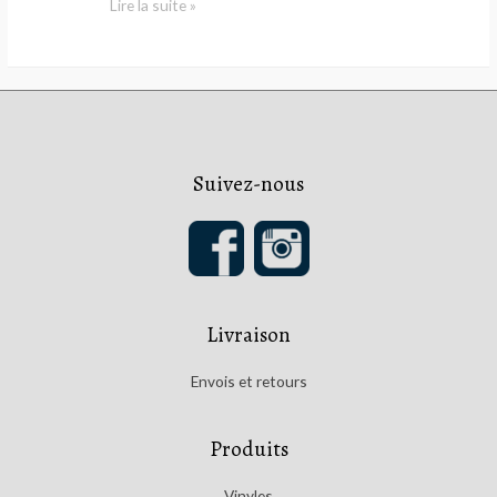
Kartell
Lire la suite »
–
Daybreak
Suivez-nous
Livraison
Envois et retours
Produits
Vinyles