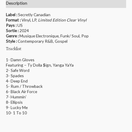
Description
Label :
Secretly Canadian
Format :
Vinyl, LP,
Limited Edition Clear Vinyl
Pays :
US
Sortie :
2024
Genre :
Musique Electronique, Funk/ Soul, Pop
Style :
Contemporary R&B, Gospel
Tracklist
1- Damn Gloves
Featuring – Ty Dolla $ign, Yanga YaYa
2- Safe Word
3- Spades
4- Deep End
5- Rum / Throwback
6- Black Air Force
7- Hummin’
8- Ellipsis
9- Lucky Me
10- 1 To 10