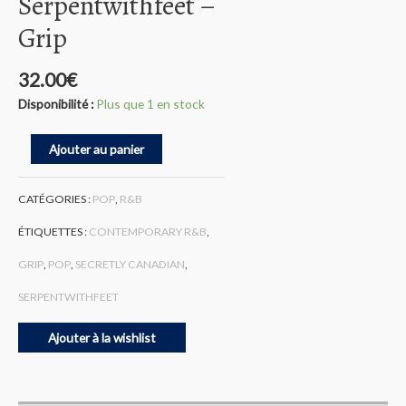
Serpentwithfeet –
Grip
32.00
€
Disponibilité :
Plus que 1 en stock
quantité
Ajouter au panier
de
Serpentwithfeet
-
CATÉGORIES :
POP
,
R&B
Grip
ÉTIQUETTES :
CONTEMPORARY R&B
,
GRIP
,
POP
,
SECRETLY CANADIAN
,
SERPENTWITHFEET
Ajouter à la wishlist