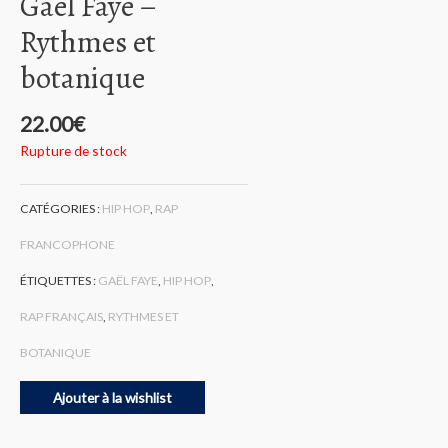
Gaël Faye –
Rythmes et
botanique
22.00
€
Rupture de stock
CATÉGORIES :
HIP HOP
,
RAP
FRANCOPHONE
ÉTIQUETTES :
GAËL FAYE
,
HIP HOP
,
RAP FRANÇAIS
,
RYTHMES ET
BOTANIQUE
Ajouter à la wishlist