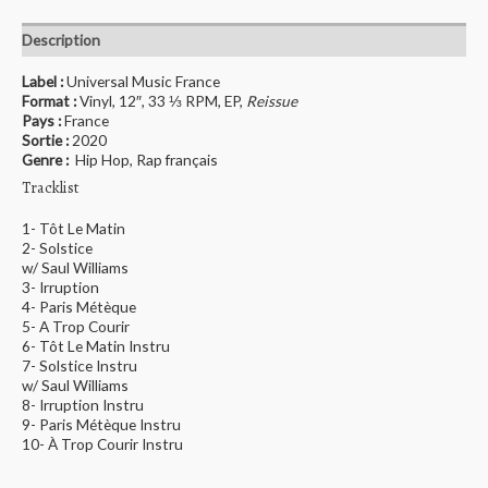
Description
Label :
Universal Music France
Format :
Vinyl, 12″, 33 ⅓ RPM, EP,
Reissue
Pays :
France
Sortie :
2020
Genre :
Hip Hop, Rap français
Tracklist
1- Tôt Le Matin
2- Solstice
w/ Saul Williams
3- Irruption
4- Paris Métèque
5- A Trop Courir
6- Tôt Le Matin Instru
7- Solstice Instru
w/ Saul Williams
8- Irruption Instru
9- Paris Métèque Instru
10- À Trop Courir Instru