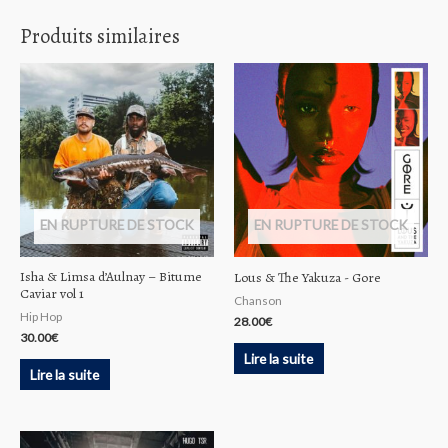
Produits similaires
EN RUPTURE DE STOCK
EN RUPTURE DE STOCK
Isha & Limsa d’Aulnay – Bitume
Lous & The Yakuza ‎- Gore
Caviar vol 1
Chanson
Hip Hop
28.00
€
30.00
€
Lire la suite
Lire la suite