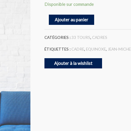
Disponible sur commande
quantité
Ajouter au panier
de
Cadre
vinyle
CATÉGORIES :
33 TOURS
,
CADRES
:
Jean-
ÉTIQUETTES :
CADRE
,
EQUINOXE
,
JEAN-MICHE
Michel
Jarre
Ajouter à la wishlist
-
Equinoxe