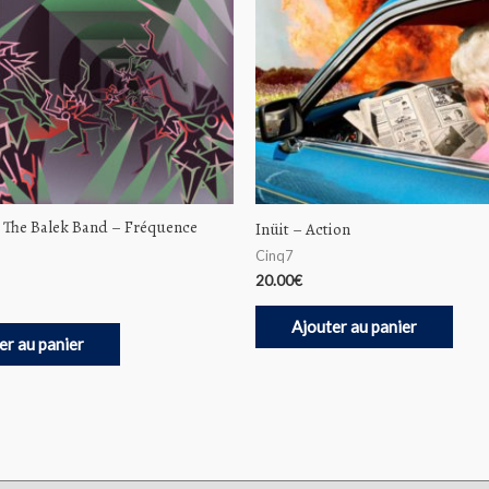
, The Balek Band ‎– Fréquence
Inüit ‎– Action
Cinq7
20.00
€
Ajouter au panier
er au panier