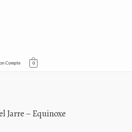
on Compte
0
el Jarre – Equinoxe