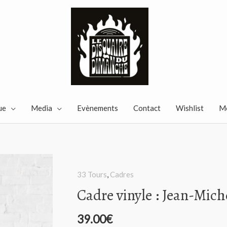
ue
Media
Evènements
Contact
Wishlist
M
33 Tours
,
Cadres
Cadre vinyle : Jean-Mich
39.00
€