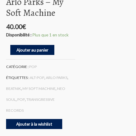
Arlo Parks – My
Soft Machine
40.00
€
Disponibilité :
Plus que 1 en stock
quantité
Ajouter au panier
de
Arlo
Parks
CATÉGORIE :
POP
–
My
ÉTIQUETTES :
ALT-POP
,
ARLO PARKS
,
Soft
Machine
BEATNIK
,
MY SOFT MACHINE
,
NEO
SOUL
,
POP
,
TRANSGRESSIVE
RECORDS
Ajouter à la wishlist