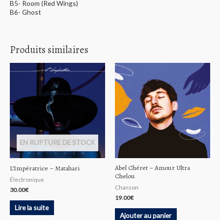
B5- Room (Red Wings)
B6- Ghost
Produits similaires
EN RUPTURE DE STOCK
Abel Chéret – Amour Ultra
L’Impératrice – Matahari
Chelou
Électronique
Chanson
30.00
€
19.00
€
Lire la suite
Ajouter au panier