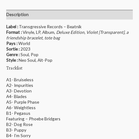
Description
Label :
Transgressive Records – Beatnik
Format :
Vinyle, LP, Album,
Deluxe Edition, Violet [Transparent], a
friendship bracelet, tote bag
Pays :
World
Sortie :
2023
Genre :
Soul, Pop
Style :
Neo Soul, Alt-Pop
Tracklist
A1- Bruiseless
A2- Impurities
A3- Devotion
A4- Blades
A5- Purple Phase
A6- Weightless
B1- Pegasus
Featuring – Phoebe Bridgers
B2- Dog Rose
B3- Puppy
B4- I’m Sorry