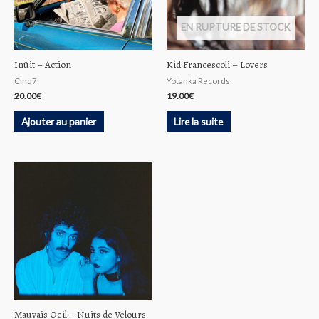
EN RUPTURE DE STOCK
Inüit ‎– Action
Kid Francescoli – Lovers
Cinq7
Yotanka Records
20.00
€
19.00
€
Ajouter au panier
Lire la suite
Mauvais Oeil – Nuits de Velours