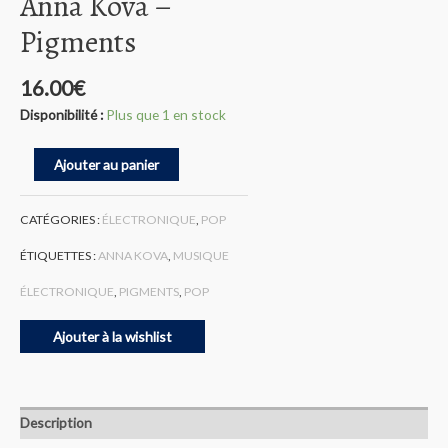
Anna Kova –
Pigments
16.00
€
Disponibilité :
Plus que 1 en stock
quantité
Ajouter au panier
de
Anna
Kova
CATÉGORIES :
ÉLECTRONIQUE
,
POP
-
Pigments
ÉTIQUETTES :
ANNA KOVA
,
MUSIQUE
ÉLECTRONIQUE
,
PIGMENTS
,
POP
Ajouter à la wishlist
Description