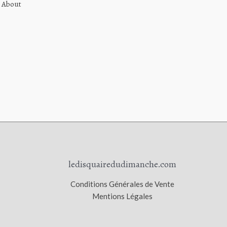
m About
ledisquairedudimanche.com
Conditions Générales de Vente
Mentions Légales