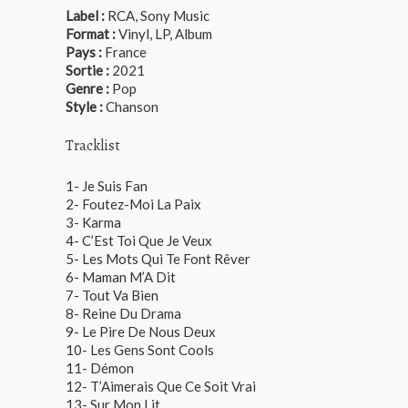
Label :
RCA, Sony Music
Format :
Vinyl, LP, Album
Pays :
France
Sortie :
2021
Genre :
Pop
Style :
Chanson
Tracklist
1- Je Suis Fan
2- Foutez-Moi La Paix
3- Karma
4- C’Est Toi Que Je Veux
5- Les Mots Qui Te Font Rêver
6- Maman M’A Dit
7- Tout Va Bien
8- Reine Du Drama
9- Le Pire De Nous Deux
10- Les Gens Sont Cools
11- Démon
12- T’Aimerais Que Ce Soit Vrai
13- Sur Mon Lit