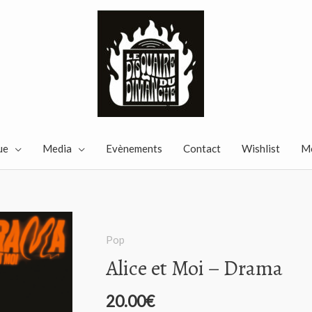
ue
Media
Evènements
Contact
Wishlist
M
Pop
Alice et Moi ‎– Drama
20.00
€