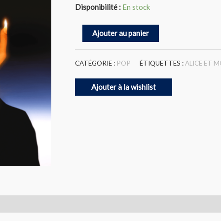
Disponibilité :
En stock
quantité
Ajouter au panier
de
Alice
et
CATÉGORIE :
POP
ÉTIQUETTES :
ALICE ET M
Moi
‎–
Ajouter à la wishlist
Drama