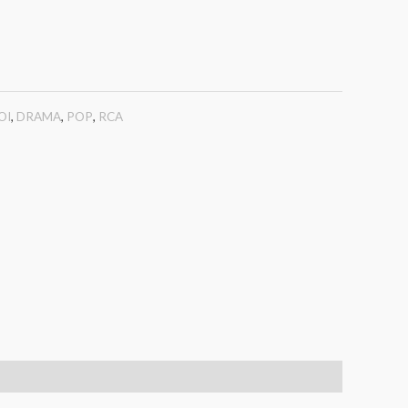
OI
,
DRAMA
,
POP
,
RCA