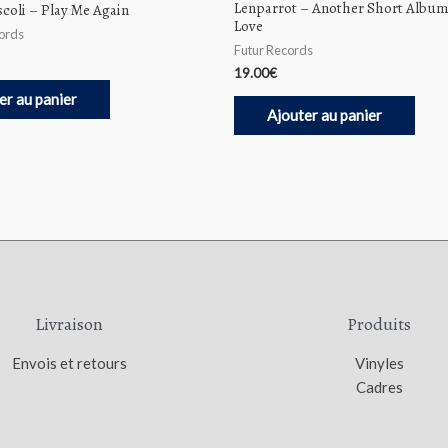
Lenparrot – Another Short Albu
coli – Play Me Again
Love
ords
Futur Records
19.00
€
er au panier
Ajouter au panier
Livraison
Produits
Envois et retours
Vinyles
Cadres