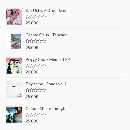
e
Kali Uchis – Orquídeas
r
c
N
25.00
€
o
h
t
e
Gaspar Claus - Tancade
e
0
s
p
u
N
25.00
€
r
o
o
5
t
e
u
Peggy Gou ‎– Moment EP
0
s
r
u
N
20.00
€
r
o
5
t
:
e
Thylacine - Roads vol.1
0
s
u
N
25.00
€
r
o
5
t
e
Oklou - Choke Enough
0
s
u
N
25.00
€
r
o
5
t