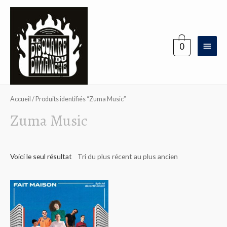
Aller
au
contenu
Menu
0
princi
Accueil
/ Produits identifiés “Zuma Music”
Zuma Music
Voici le seul résultat