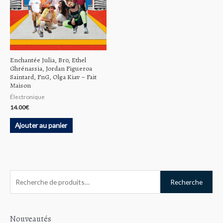
Enchantée Julia, Brö, Ethel
Ghrénassia, Jordan Figueroa
Saintard, FnG, Olga Kiav ‎– Fait
Maison
Électronique
14.00
€
Ajouter au panier
R
Recherche
e
c
h
Nouveautés