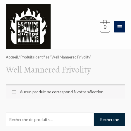
Aller
au
contenu
Menu
0
princi
Accueil
/ Produits identifiés “Well Mannered Frivolity”
Well Mannered Frivolity
Aucun produit ne correspond à votre sélection.
R
Recherche
e