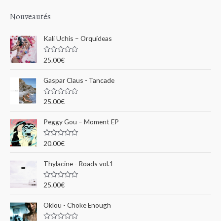
c
h
Nouveautés
e
Kali Uchis – Orquídeas
r
c
N
25.00
€
o
h
t
e
Gaspar Claus - Tancade
e
0
s
p
u
N
25.00
€
r
o
o
5
t
e
u
Peggy Gou ‎– Moment EP
0
s
r
u
N
20.00
€
r
o
5
t
:
e
Thylacine - Roads vol.1
0
s
u
N
25.00
€
r
o
5
t
e
Oklou - Choke Enough
0
s