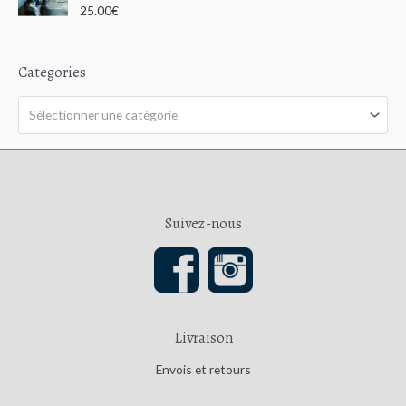
u
N
25.00
€
r
o
5
t
e
0
s
Categories
u
r
5
Sélectionner une catégorie
Suivez-nous
Livraison
Envois et retours