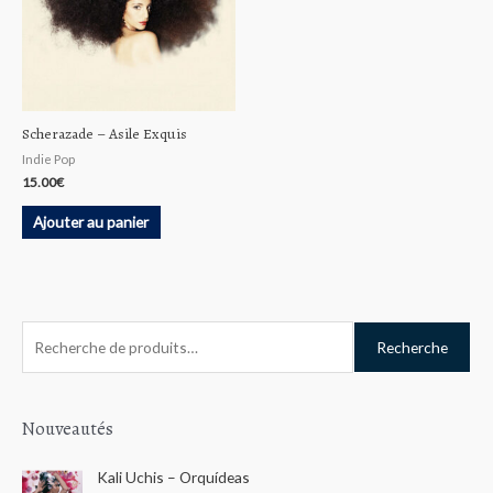
Scherazade ‎– Asile Exquis
Indie Pop
15.00
€
Ajouter au panier
R
Recherche
e
c
h
Nouveautés
e
Kali Uchis – Orquídeas
r