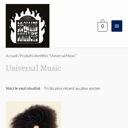
Aller
au
contenu
Menu
0
princi
Accueil
/ Produits identifiés “Universal Music”
Universal Music
Voici le seul résultat