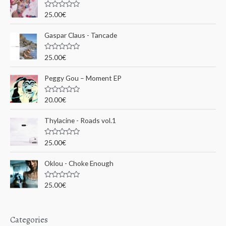
c
N
25.00
€
o
h
t
e
Gaspar Claus - Tancade
e
0
s
p
u
N
25.00
€
r
o
o
5
t
e
u
Peggy Gou ‎– Moment EP
0
s
r
u
N
20.00
€
r
o
5
t
:
e
Thylacine - Roads vol.1
0
s
u
N
25.00
€
r
o
5
t
e
Oklou - Choke Enough
0
s
u
N
25.00
€
r
o
5
t
e
0
s
Categories
u