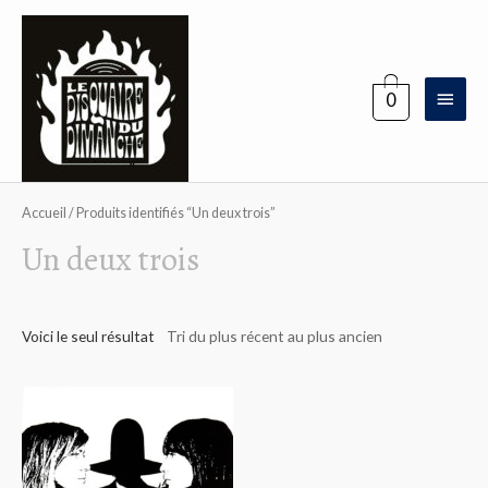
Aller
au
contenu
Menu
0
princi
Accueil
/ Produits identifiés “Un deux trois”
Un deux trois
Voici le seul résultat