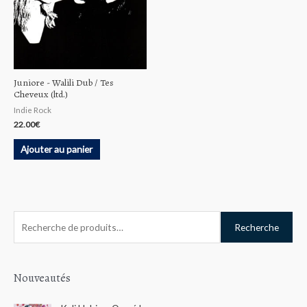
Juniore ‎- Walili Dub / Tes
Cheveux (ltd.)
Indie Rock
22.00
€
Ajouter au panier
R
Recherche
e
c
h
Nouveautés
e