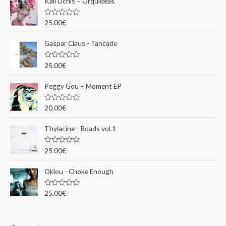
Kali Uchis – Orquídeas
r
c
N
25.00
€
o
h
t
e
Gaspar Claus - Tancade
e
0
s
p
u
N
25.00
€
r
o
o
5
t
e
u
Peggy Gou ‎– Moment EP
0
s
r
u
N
20.00
€
r
o
5
t
:
e
Thylacine - Roads vol.1
0
s
u
N
25.00
€
r
o
5
t
e
Oklou - Choke Enough
0
s
u
N
25.00
€
r
o
5
t
e
0
s