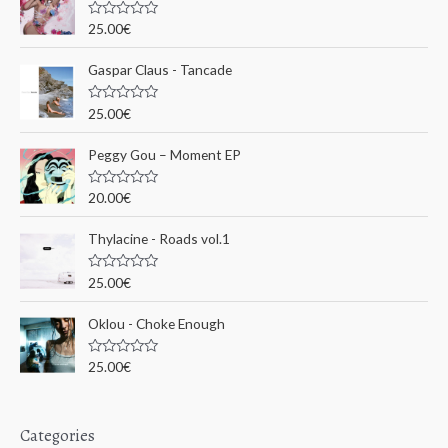
c
N
25.00
€
o
h
t
e
Gaspar Claus - Tancade
e
0
s
p
u
N
25.00
€
r
o
o
5
t
e
u
Peggy Gou ‎– Moment EP
0
s
r
u
N
20.00
€
r
o
5
t
:
e
Thylacine - Roads vol.1
0
s
u
N
25.00
€
r
o
5
t
e
Oklou - Choke Enough
0
s
u
N
25.00
€
r
o
5
t
e
0
s
Categories
u