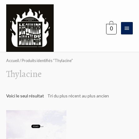
Aller
au
contenu
Menu
0
princi
Accueil
/ Produits identifiés “Thylacine”
Thylacine
Voici le seul résultat