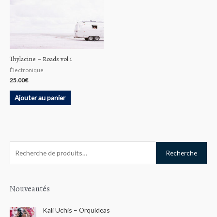
Thylacine – Roads vol.1
Électronique
25.00
€
Ajouter au panier
R
Recherche
e
c
h
Nouveautés
e
Kali Uchis – Orquídeas
r