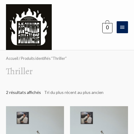
Aller
au
contenu
Menu
0
princi
Accueil
/ Produits identifiés “Thriller”
Thriller
2 résultats affichés