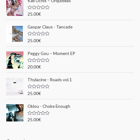
Kali Uchis – Orquídeas
r
c
N
25.00
€
o
h
t
e
Gaspar Claus - Tancade
e
0
s
p
u
N
25.00
€
r
o
o
5
t
e
u
Peggy Gou ‎– Moment EP
0
s
r
u
N
20.00
€
r
o
5
t
:
e
Thylacine - Roads vol.1
0
s
u
N
25.00
€
r
o
5
t
e
Oklou - Choke Enough
0
s
u
N
25.00
€
r
o
5
t
e
0
s