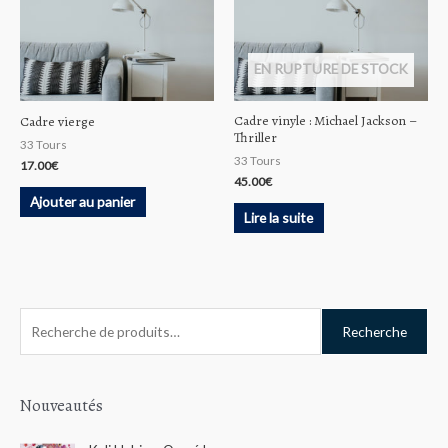
EN RUPTURE DE STOCK
Cadre vinyle : Michael Jackson –
Cadre vierge
Thriller
33 Tours
33 Tours
17.00
€
45.00
€
Ajouter au panier
Lire la suite
R
Recherche
e
c
h
Nouveautés
e