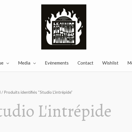
ue
Media
Evènements
Contact
Wishlist
M
l
/ Produits identifiés “Studio L'intrépide”
tudio L'intrépide