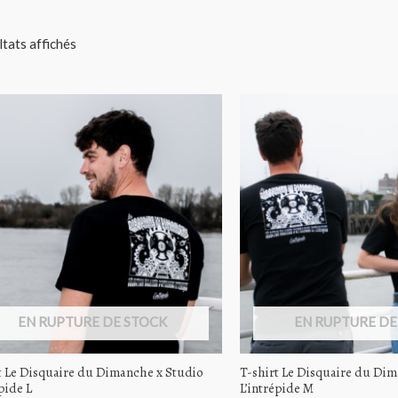
ltats affichés
EN RUPTURE DE STOCK
EN RUPTURE DE
t Le Disquaire du Dimanche x Studio
T-shirt Le Disquaire du Di
pide L
L’intrépide M