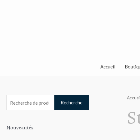
Aller
au
contenu
Accueil
Boutiq
Accuei
R
Recherche
S
e
c
Nouveautés
h
e