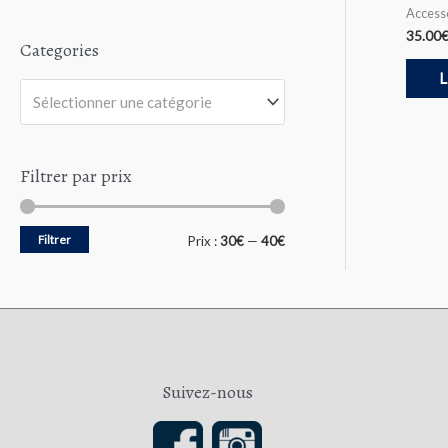
5
t
Access
e
0
35.00
Categories
s
u
L
r
5
Sélectionner une catégorie
Filtrer par prix
Filtrer
P
P
Prix :
30€
—
40€
r
r
i
i
x
x
m
m
Suivez-nous
i
a
n
x