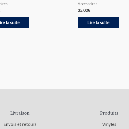
oires
Accessoires
€
35.00
€
ire la suite
Lire la suite
Livraison
Produits
Envois et retours
Vinyles