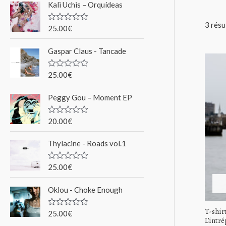
Kali Uchis – Orquídeas
r
3 résu
c
25.00
€
N
o
h
t
Gaspar Claus - Tancade
e
e
0
s
p
u
25.00
€
N
r
o
o
5
t
Peggy Gou ‎– Moment EP
e
u
0
s
r
u
20.00
€
N
r
o
5
t
Thylacine - Roads vol.1
e
:
0
s
u
25.00
€
N
r
o
5
t
Oklou - Choke Enough
e
0
s
T-shir
u
25.00
€
N
L’intré
r
o