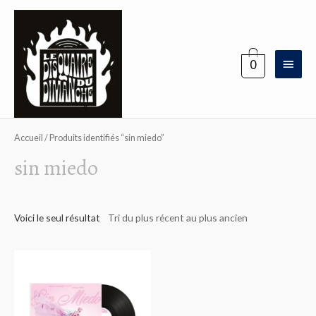
Aller
au
contenu
Menu
0
princi
Accueil
/ Produits identifiés “sin miedo”
sin miedo
Voici le seul résultat