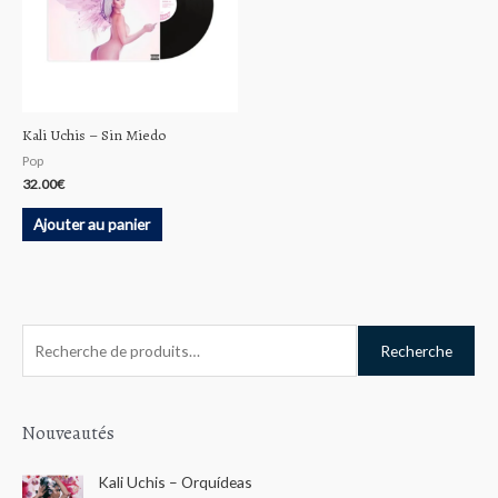
Kali Uchis – Sin Miedo
Pop
32.00
€
Ajouter au panier
R
Recherche
e
c
h
Nouveautés
e
Kali Uchis – Orquídeas
r