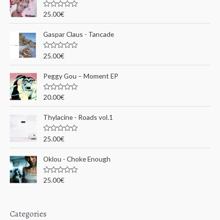
c
N
25.00
€
o
h
t
e
Gaspar Claus - Tancade
e
0
s
p
u
N
25.00
€
r
o
o
5
t
e
u
Peggy Gou ‎– Moment EP
0
s
r
u
N
20.00
€
r
o
5
t
:
e
Thylacine - Roads vol.1
0
s
u
N
25.00
€
r
o
5
t
e
Oklou - Choke Enough
0
s
u
N
25.00
€
r
o
5
t
e
0
s
Categories
u