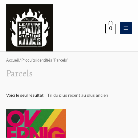
Aller
au
contenu
Menu
0
princi
Accueil
/ Produits identifiés “Parcels”
Parcels
Voici le seul résultat