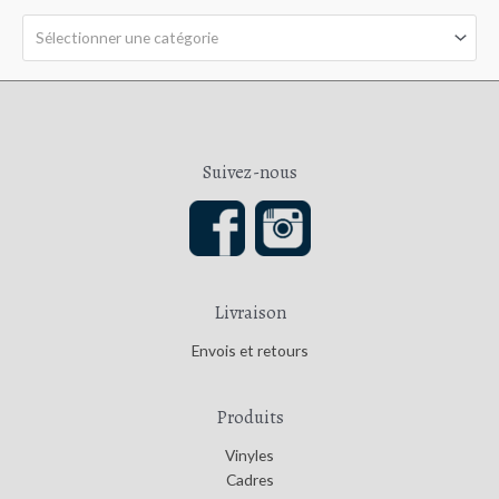
r
5
Sélectionner une catégorie
Suivez-nous
Livraison
Envois et retours
Produits
Vinyles
Cadres