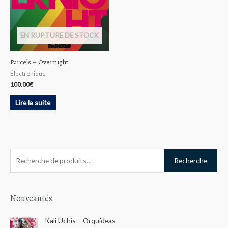
EN RUPTURE DE STOCK
Parcels – Overnight
Électronique
100.00
€
Lire la suite
R
Recherche
e
c
h
Nouveautés
e
Kali Uchis – Orquídeas
r