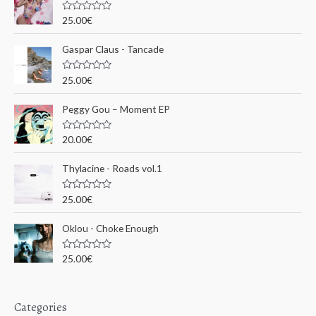
c
N
25.00
€
o
h
t
e
Gaspar Claus - Tancade
e
0
s
p
u
N
25.00
€
r
o
o
5
t
e
u
Peggy Gou ‎– Moment EP
0
s
r
u
N
20.00
€
r
o
5
t
:
e
Thylacine - Roads vol.1
0
s
u
N
25.00
€
r
o
5
t
e
Oklou - Choke Enough
0
s
u
N
25.00
€
r
o
5
t
e
0
s
Categories
u