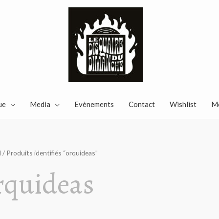
ue
Media
Evènements
Contact
Wishlist
M
l
/ Produits identifiés “orquideas”
rquideas