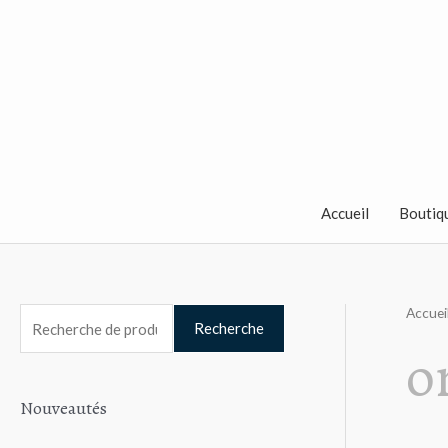
Aller
au
contenu
Accueil
Boutiq
Accuei
R
Recherche
o
e
c
Nouveautés
h
e