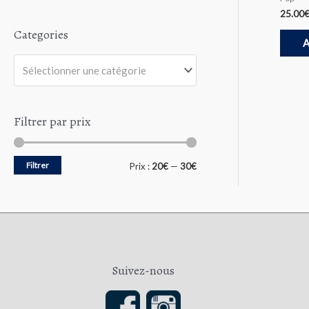
5
t
e
25.00
0
Categories
s
A
u
r
5
Sélectionner une catégorie
Filtrer par prix
Filtrer
P
P
Prix :
20€
—
30€
r
r
i
i
x
x
m
m
Suivez-nous
i
a
n
x