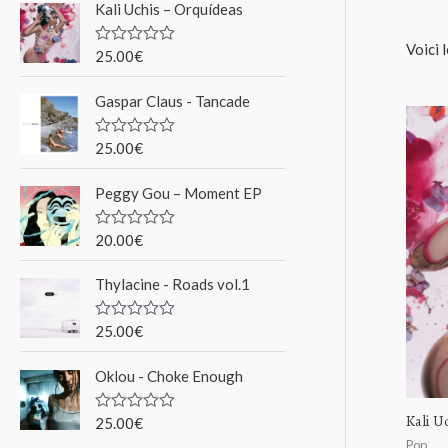
Kali Uchis – Orquídeas
r
Voici 
c
25.00
€
N
o
h
t
Gaspar Claus - Tancade
e
e
0
s
p
u
25.00
€
N
r
o
o
5
t
Peggy Gou ‎– Moment EP
e
u
0
s
r
u
20.00
€
N
r
o
5
t
Thylacine - Roads vol.1
e
:
0
s
u
25.00
€
N
r
o
5
t
Oklou - Choke Enough
e
0
s
Kali U
u
25.00
€
N
r
o
Pop