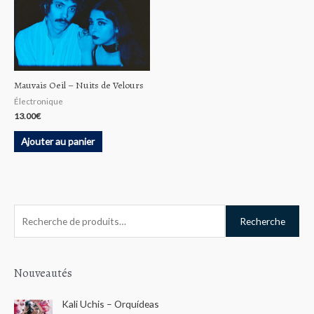
Mauvais Oeil – Nuits de Velours
Électronique
13.00
€
Ajouter au panier
R
Recherche
e
c
h
Nouveautés
e
Kali Uchis – Orquídeas
r