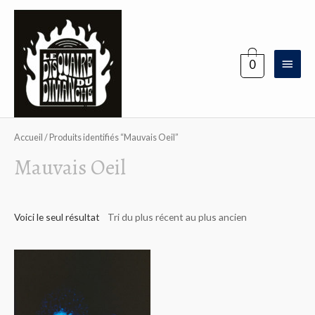
Aller
au
contenu
Menu
0
princi
Accueil
/ Produits identifiés “Mauvais Oeil”
Mauvais Oeil
Voici le seul résultat