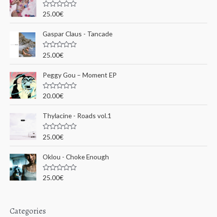
c
N
25.00
€
o
h
t
e
Gaspar Claus - Tancade
e
0
s
p
u
N
25.00
€
r
o
o
5
t
e
u
Peggy Gou ‎– Moment EP
0
s
r
u
N
20.00
€
r
o
5
t
:
e
Thylacine - Roads vol.1
0
s
u
N
25.00
€
r
o
5
t
e
Oklou - Choke Enough
0
s
u
N
25.00
€
r
o
5
t
e
0
s
Categories
u