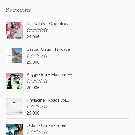
c
h
Nouveautés
e
Kali Uchis – Orquídeas
r
c
N
25.00
€
o
h
t
e
Gaspar Claus - Tancade
e
0
s
p
u
N
25.00
€
r
o
o
5
t
e
u
Peggy Gou ‎– Moment EP
0
s
r
u
N
20.00
€
r
o
5
t
:
e
Thylacine - Roads vol.1
0
s
u
N
25.00
€
r
o
5
t
e
Oklou - Choke Enough
0
s