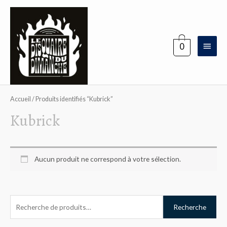
Aller
au
contenu
Menu
0
princi
Accueil
/ Produits identifiés “Kubrick”
Kubrick
Aucun produit ne correspond à votre sélection.
R
Recherche
e