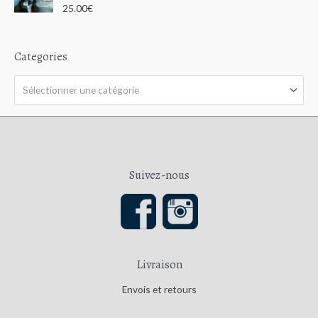
u
N
25.00
€
r
o
5
t
e
0
s
Categories
u
r
5
Sélectionner une catégorie
Suivez-nous
Livraison
Envois et retours