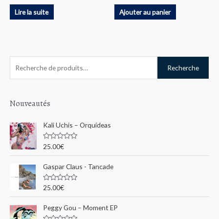
Lire la suite
Ajouter au panier
R
Recherche
e
c
h
Nouveautés
e
Kali Uchis – Orquídeas
r
c
N
25.00
€
o
h
t
e
Gaspar Claus - Tancade
e
0
s
p
u
N
25.00
€
r
o
o
5
t
e
u
Peggy Gou ‎– Moment EP
0
s