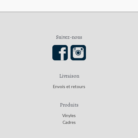
r
r
i
i
x
x
m
m
Suivez-nous
i
a
n
x
Livraison
Envois et retours
Produits
Vinyles
Cadres