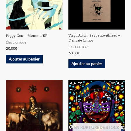
Virgil Abloh, Serpentwithfeet ‎–
Peggy Gou ‎– Moment EP
Delicate Limbs
Électronique
COLLECTOR
20.00
€
60.00
€
Ajouter au panier
Ajouter au panier
EN RUPTURE DE STOCK