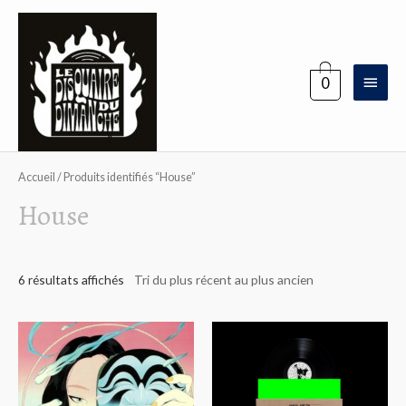
Aller
au
contenu
Menu
0
princi
Accueil
/ Produits identifiés “House”
House
6 résultats affichés