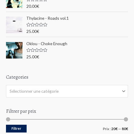
r
u
N
20.00
€
r
o
5
t
:
e
Thylacine - Roads vol.1
0
s
u
N
25.00
€
r
o
5
t
e
Oklou - Choke Enough
0
s
u
N
25.00
€
r
o
5
t
e
0
s
Categories
u
r
5
Sélectionner une catégorie
Filtrer par prix
P
P
Filtrer
Prix :
20€
—
80€