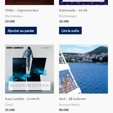
TSHA – Capricorn Sun
Kaytranada – 99.9%
Électronique
Électronique
29.00
€
32.00
€
Ajouter au panier
Lire la suite
EN RUPTURE DE STOCK
Kazy Lambist ‎- 33 000 Ft.
Myd – All Inclusive
Cinq7
Because Music
25.00
€
80.00
€