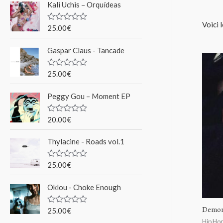
Kali Uchis – Orquídeas
r
Voici 
c
25.00
€
N
o
h
t
Gaspar Claus - Tancade
e
e
0
s
p
u
25.00
€
N
r
o
o
5
t
Peggy Gou ‎– Moment EP
e
u
0
s
r
u
20.00
€
N
r
o
5
t
Thylacine - Roads vol.1
e
:
0
s
u
25.00
€
N
r
o
5
t
Oklou - Choke Enough
e
0
s
Demon
u
25.00
€
N
r
o
Hip Ho