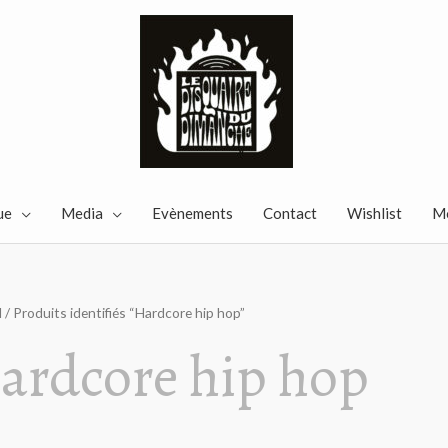
ue
Media
Evènements
Contact
Wishlist
M
l
/ Produits identifiés “Hardcore hip hop”
ardcore hip hop