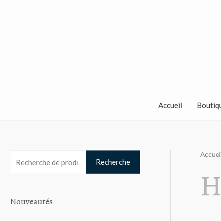
Aller
au
contenu
Accueil
Boutiq
Accuei
R
Recherche
H
e
c
Nouveautés
h
e