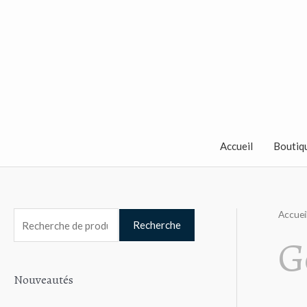
Aller
au
contenu
Accueil
Boutiq
Accuei
R
Recherche
G
e
c
Nouveautés
h
e