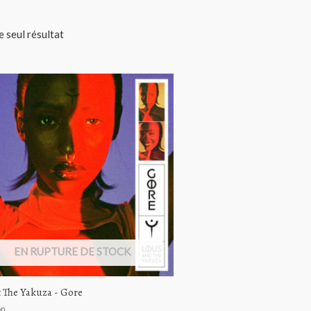
le seul résultat
EN RUPTURE DE STOCK
 The Yakuza ‎- Gore
on