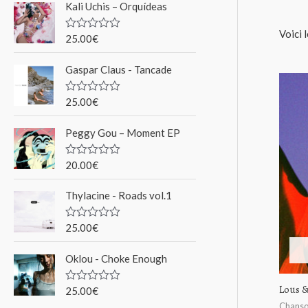
Kali Uchis – Orquídeas
r
Voici 
c
25.00
€
N
o
h
t
Gaspar Claus - Tancade
e
e
0
s
p
u
25.00
€
N
r
o
o
5
t
Peggy Gou ‎– Moment EP
e
u
0
s
r
u
20.00
€
N
r
o
5
t
Thylacine - Roads vol.1
e
:
0
s
u
25.00
€
N
r
o
5
t
Oklou - Choke Enough
e
0
s
Lous &
u
25.00
€
N
r
o
Chans