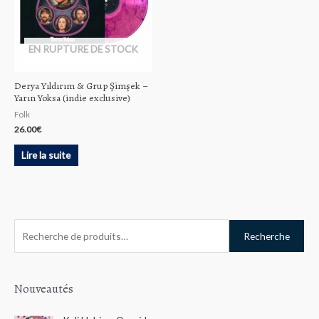
EN RUPTURE DE STOCK
Derya Yıldırım & Grup Şimşek –
Yarın Yoksa (indie exclusive)
Folk
26.00
€
Lire la suite
R
Recherche
e
c
h
Nouveautés
e