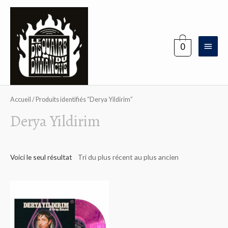
Aller
au
contenu
Menu
0
princi
Accueil
/ Produits identifiés “Derya Yildirim”
Derya Yildirim
Voici le seul résultat