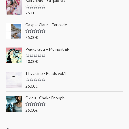
Kali Uchis – Orquídeas
r
c
N
25.00
€
o
h
t
e
Gaspar Claus - Tancade
e
0
s
p
u
N
25.00
€
r
o
o
5
t
e
u
Peggy Gou ‎– Moment EP
0
s
r
u
N
20.00
€
r
o
5
t
:
e
Thylacine - Roads vol.1
0
s
u
N
25.00
€
r
o
5
t
e
Oklou - Choke Enough
0
s
u
N
25.00
€
r
o
5
t
e
0
s