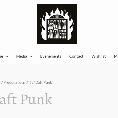
ue
Media
Evènements
Contact
Wishlist
M
l
/ Produits identifiés “Daft Punk”
aft Punk