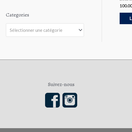
5
t
e
100.0
0
Categories
s
L
u
r
5
Sélectionner une catégorie
Suivez-nous