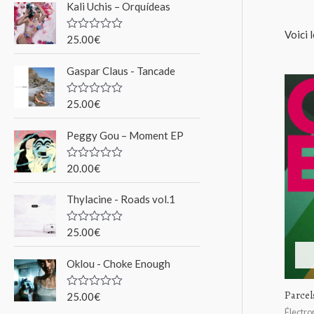
Kali Uchis – Orquídeas
r
Voici 
c
25.00
€
N
o
h
t
Gaspar Claus - Tancade
e
e
0
s
p
u
25.00
€
N
r
o
o
5
t
Peggy Gou ‎– Moment EP
e
u
0
s
r
u
20.00
€
N
r
o
5
t
Thylacine - Roads vol.1
e
:
0
s
u
25.00
€
N
r
o
5
t
Oklou - Choke Enough
e
0
s
Parcel
u
25.00
€
N
r
o
Électro