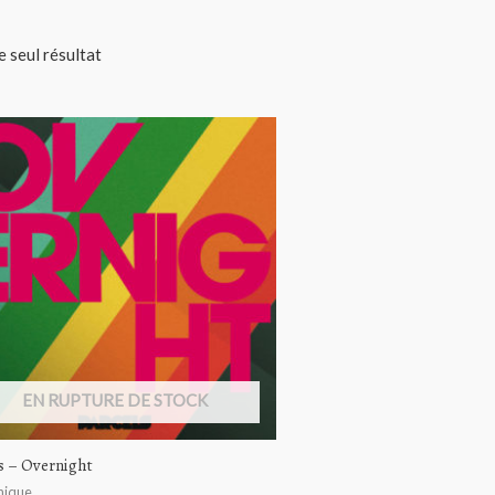
le seul résultat
EN RUPTURE DE STOCK
s – Overnight
nique