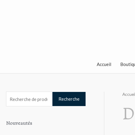
Aller
au
contenu
Accueil
Boutiq
Accuei
R
Recherche
D
e
c
Nouveautés
h
e