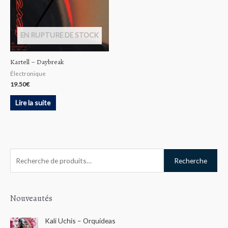
EN RUPTURE DE STOCK
Kartell – Daybreak
Électronique
19.50
€
Lire la suite
R
Recherche
e
c
h
Nouveautés
e
Kali Uchis – Orquídeas
r