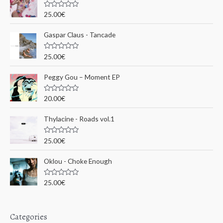
c
N
25.00
€
o
h
t
e
Gaspar Claus - Tancade
e
0
s
p
u
N
25.00
€
r
o
o
5
t
e
u
Peggy Gou ‎– Moment EP
0
s
r
u
N
20.00
€
r
o
5
t
:
e
Thylacine - Roads vol.1
0
s
u
N
25.00
€
r
o
5
t
e
Oklou - Choke Enough
0
s
u
N
25.00
€
r
o
5
t
e
0
s
Categories
u