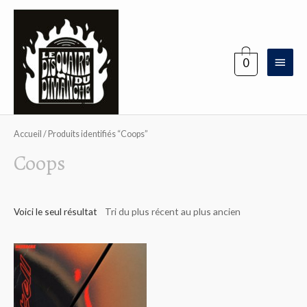
Aller
au
contenu
Menu
0
princi
Accueil
/ Produits identifiés “Coops”
Coops
Voici le seul résultat