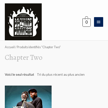
Aller
au
contenu
Menu
0
princi
Accueil
/ Produits identifiés “Chapter Two”
Chapter Two
Voici le seul résultat