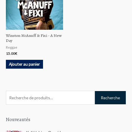
Winston McAnuff & Fixi ‎- A New
Day
Reggae
15.00
€
Ajouter au panier
R
Recherche
e
c
h
Nouveautés
e