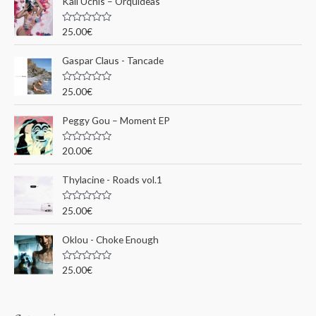
Kali Uchis – Orquídeas
r
c
N
25.00
€
o
h
t
e
Gaspar Claus - Tancade
e
0
s
p
u
N
25.00
€
r
o
o
5
t
e
u
Peggy Gou ‎– Moment EP
0
s
r
u
N
20.00
€
r
o
5
t
:
e
Thylacine - Roads vol.1
0
s
u
N
25.00
€
r
o
5
t
e
Oklou - Choke Enough
0
s
u
N
25.00
€
r
o
5
t
e
0
s