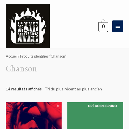
Aller
au
contenu
Menu
0
princi
Accueil
/ Produits identifiés “Chanson”
Chanson
14 résultats affichés