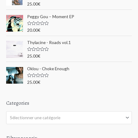
u
N
25.00
€
r
o
o
5
t
e
u
Peggy Gou ‎– Moment EP
0
s
r
u
N
20.00
€
r
o
5
t
:
e
Thylacine - Roads vol.1
0
s
u
N
25.00
€
r
o
5
t
e
Oklou - Choke Enough
0
s
u
N
25.00
€
r
o
5
t
e
0
s
Categories
u
r
5
Sélectionner une catégorie