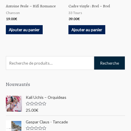
Antoine Pesle ‎– Hifi Romance
Cadre vinyle : Brel – Brel
Chanson
33 Tours
19.00
€
39.00
€
Ajouter au panier
Ajouter au panier
R
Recherche
e
c
h
Nouveautés
e
Kali Uchis – Orquídeas
r
c
N
25.00
€
o
h
t
e
Gaspar Claus - Tancade
e
0
s
p