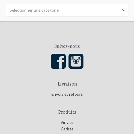
r
5
Sélectionner une catégorie
Suivez-nous
Livraison
Envois et retours
Produits
Vinyles
Cadres