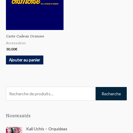
Carte Cadeau Osmose
Accessoires
30.00
€
Ajouter au panier
R
Recherche
e
c
h
Nouveautés
e
Kali Uchis – Orquídeas
r