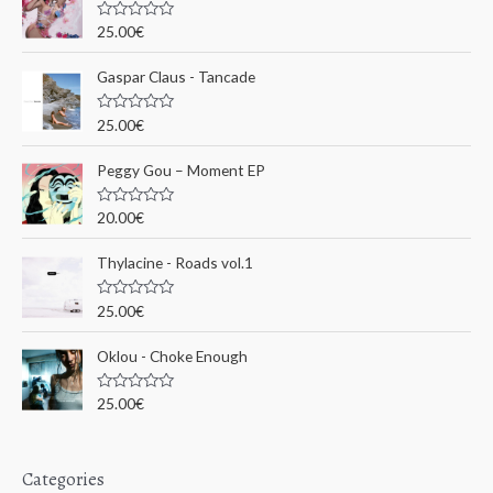
c
N
25.00
€
o
h
t
e
Gaspar Claus - Tancade
e
0
s
p
u
N
25.00
€
r
o
o
5
t
e
u
Peggy Gou ‎– Moment EP
0
s
r
u
N
20.00
€
r
o
5
t
:
e
Thylacine - Roads vol.1
0
s
u
N
25.00
€
r
o
5
t
e
Oklou - Choke Enough
0
s
u
N
25.00
€
r
o
5
t
e
0
s
Categories
u