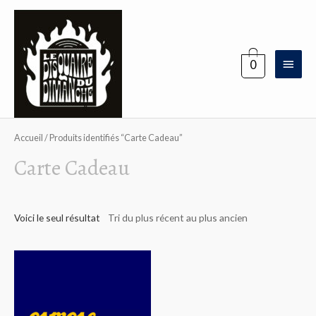
Aller
au
contenu
Menu
0
princi
Accueil
/ Produits identifiés “Carte Cadeau”
Carte Cadeau
Voici le seul résultat