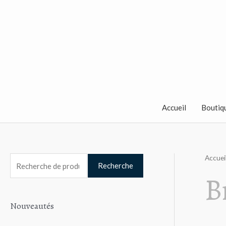
Aller
au
contenu
Accueil
Boutiq
Accuei
R
Recherche
B
e
c
Nouveautés
h
e