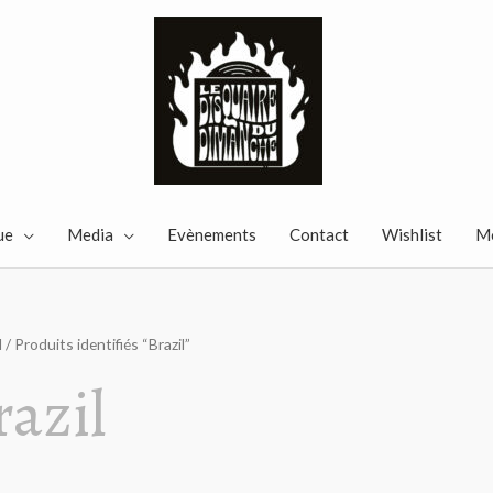
ue
Media
Evènements
Contact
Wishlist
M
l
/ Produits identifiés “Brazil”
razil