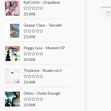
Kali Uchis – Orquídeas
r
c
25.00
€
N
o
h
t
Gaspar Claus - Tancade
e
e
0
s
p
u
25.00
€
N
r
o
o
5
t
Peggy Gou ‎– Moment EP
e
u
0
s
r
u
20.00
€
N
r
o
5
t
Thylacine - Roads vol.1
e
:
0
s
u
25.00
€
N
r
o
5
t
Oklou - Choke Enough
e
0
s
u
25.00
€
N
r
o