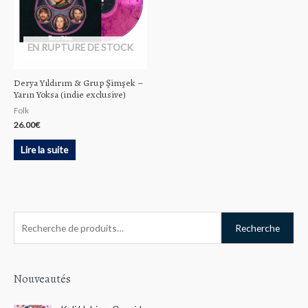
EN RUPTURE DE STOCK
Derya Yıldırım & Grup Şimşek –
Yarın Yoksa (indie exclusive)
Folk
26.00
€
Lire la suite
R
Recherche
e
c
h
Nouveautés
e