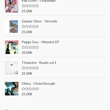
Kali Uchis – Orquídeas
r
c
N
25.00
€
o
h
t
e
Gaspar Claus - Tancade
e
0
s
p
u
N
25.00
€
r
o
o
5
t
e
u
Peggy Gou ‎– Moment EP
0
s
r
u
N
20.00
€
r
o
5
t
:
e
Thylacine - Roads vol.1
0
s
u
N
25.00
€
r
o
5
t
e
Oklou - Choke Enough
0
s
u
N
25.00
€
r
o
5
t
e
0
s