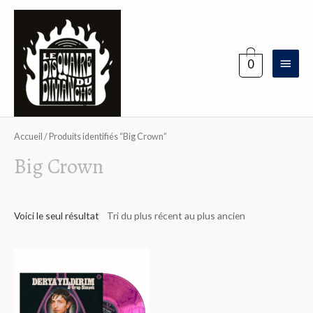
Aller
au
contenu
Menu
0
princi
Accueil
/ Produits identifiés “Big Crown”
Big Crown
Voici le seul résultat