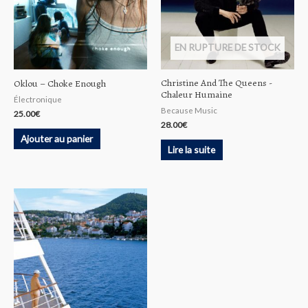
EN RUPTURE DE STOCK
Christine And The Queens ‎-
Oklou – Choke Enough
Chaleur Humaine
Électronique
Because Music
25.00
€
28.00
€
Ajouter au panier
Lire la suite