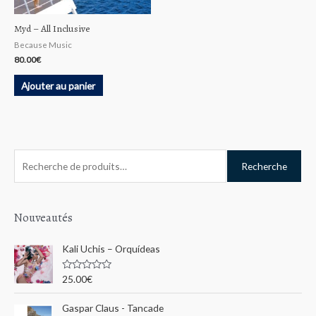
Myd – All Inclusive
Because Music
80.00
€
Ajouter au panier
R
Recherche
e
c
h
Nouveautés
e
Kali Uchis – Orquídeas
r
c
N
25.00
€
o
h
t
e
Gaspar Claus - Tancade
e
0