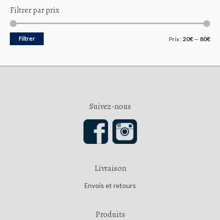
Filtrer par prix
P
P
Filtrer
Prix :
20€
—
80€
r
r
i
i
x
x
m
m
Suivez-nous
i
a
n
x
Livraison
Envois et retours
Produits