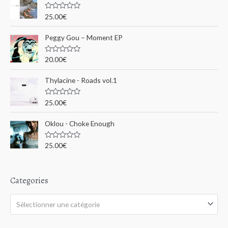
s
p
u
N
25.00
€
r
o
o
5
t
e
u
Peggy Gou ‎– Moment EP
0
s
r
u
N
20.00
€
r
o
5
t
:
e
Thylacine - Roads vol.1
0
s
u
N
25.00
€
r
o
5
t
e
Oklou - Choke Enough
0
s
u
N
25.00
€
r
o
5
t
e
0
s
Categories
u
r
5
Sélectionner une catégorie