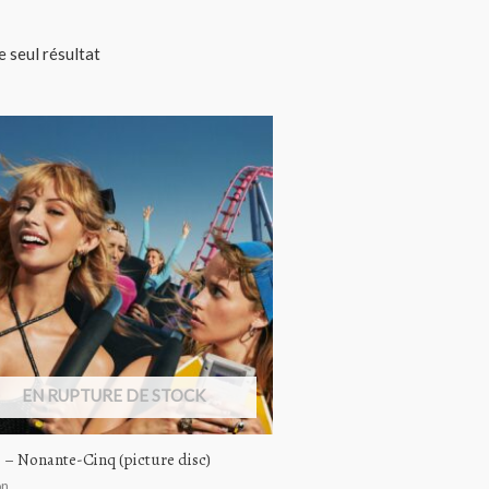
le seul résultat
EN RUPTURE DE STOCK
 ‎– Nonante-Cinq (picture disc)
on