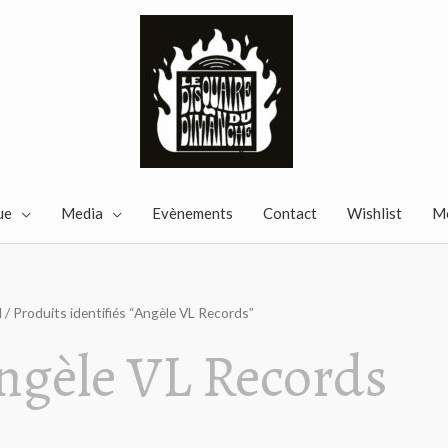
ue
Media
Evènements
Contact
Wishlist
M
l
/ Produits identifiés “Angèle VL Records”
ngèle VL Records