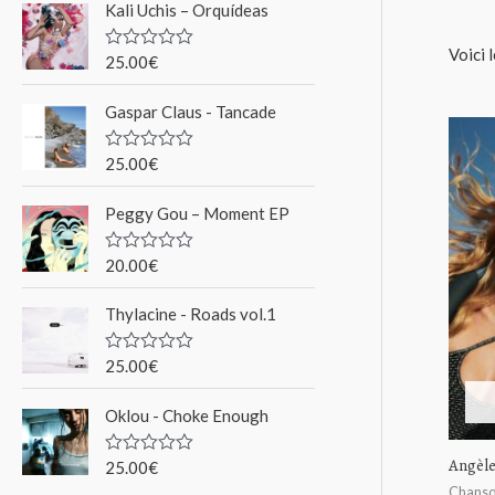
Kali Uchis – Orquídeas
r
Voici 
c
25.00
€
N
o
h
t
Gaspar Claus - Tancade
e
e
0
s
p
u
25.00
€
N
r
o
o
5
t
Peggy Gou ‎– Moment EP
e
u
0
s
r
u
20.00
€
N
r
o
5
t
Thylacine - Roads vol.1
e
:
0
s
u
25.00
€
N
r
o
5
t
Oklou - Choke Enough
e
0
s
Angèle
u
25.00
€
N
r
o
Chans