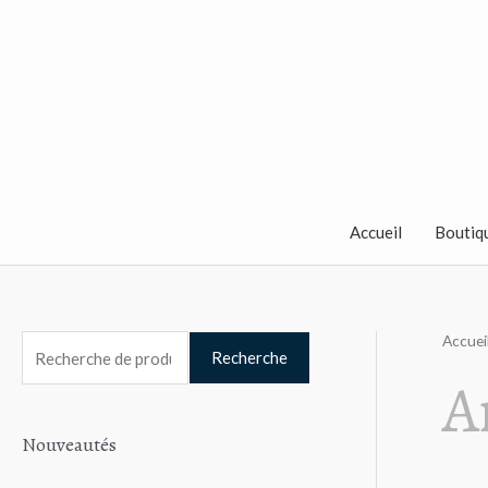
Aller
au
contenu
Accueil
Boutiq
Accuei
R
Recherche
A
e
c
Nouveautés
h
e