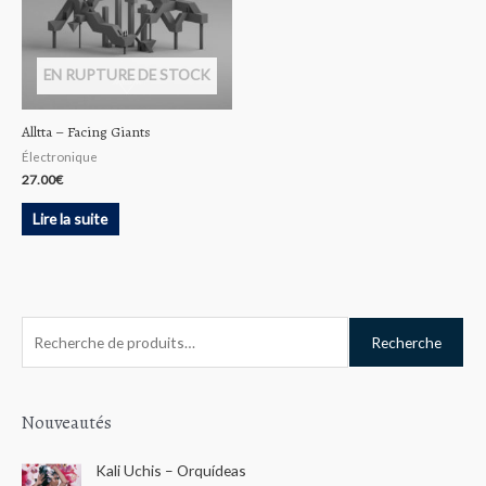
EN RUPTURE DE STOCK
Alltta – Facing Giants
Électronique
27.00
€
Lire la suite
R
Recherche
e
c
h
Nouveautés
e
Kali Uchis – Orquídeas
r