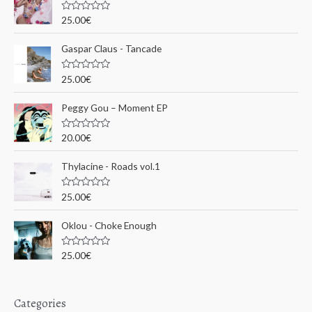
c
N
25.00
€
o
h
t
e
Gaspar Claus - Tancade
e
0
s
p
u
N
25.00
€
r
o
o
5
t
e
u
Peggy Gou ‎– Moment EP
0
s
r
u
N
20.00
€
r
o
5
t
:
e
Thylacine - Roads vol.1
0
s
u
N
25.00
€
r
o
5
t
e
Oklou - Choke Enough
0
s
u
N
25.00
€
r
o
5
t
e
0
s
Categories
u