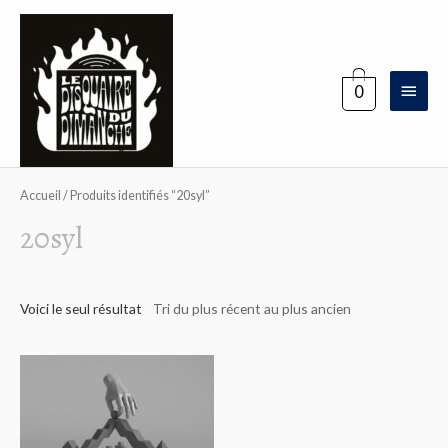
Aller
au
contenu
Menu
0
princi
Accueil
/ Produits identifiés “20syl”
20syl
Voici le seul résultat