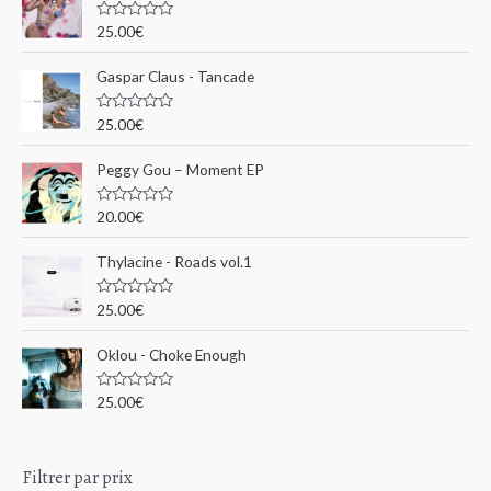
c
N
25.00
€
o
h
t
e
Gaspar Claus - Tancade
e
0
s
p
u
N
25.00
€
r
o
o
5
t
e
u
Peggy Gou ‎– Moment EP
0
s
r
u
N
20.00
€
r
o
5
t
:
e
Thylacine - Roads vol.1
0
s
u
N
25.00
€
r
o
5
t
e
Oklou - Choke Enough
0
s
u
N
25.00
€
r
o
5
t
e
0
s
Filtrer par prix
u