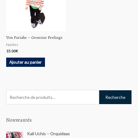
Von Pariahs ‎– Genuine Feelings
Nantes
15.00
€
Ajouter au panier
R
Recherche
e
c
h
Nouveautés
e
Kali Uchis – Orquídeas
r