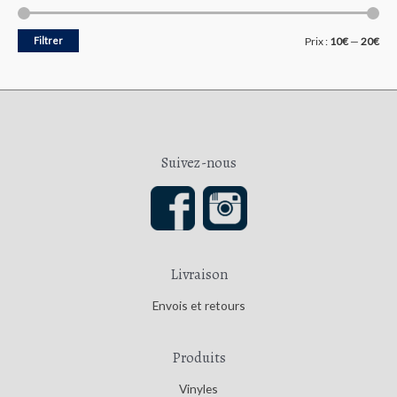
r
5
P
P
Filtrer
Prix :
10€
—
20€
r
r
i
i
x
x
m
m
Suivez-nous
i
a
n
x
Livraison
Envois et retours
Produits
Vinyles