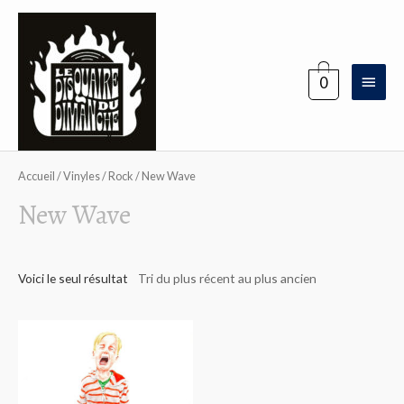
Aller
au
contenu
Menu
0
princi
Accueil
/
Vinyles
/
Rock
/ New Wave
New Wave
Voici le seul résultat