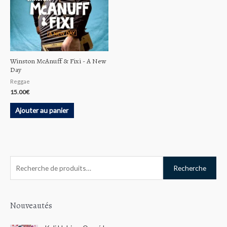
Winston McAnuff & Fixi ‎- A New
Day
Reggae
15.00
€
Ajouter au panier
R
Recherche
e
c
h
Nouveautés
e