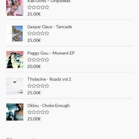
Kali Uchis – Orquídeas
r
c
N
25.00
€
o
h
t
e
Gaspar Claus - Tancade
e
0
s
p
u
N
25.00
€
r
o
o
5
t
e
u
Peggy Gou ‎– Moment EP
0
s
r
u
N
20.00
€
r
o
5
t
:
e
Thylacine - Roads vol.1
0
s
u
N
25.00
€
r
o
5
t
e
Oklou - Choke Enough
0
s
u
N
25.00
€
r
o
5
t
e
0
s