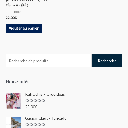
Juniore ‎- Walili Dub / Tes
Cheveux (ltd.)
Indie Rock
22.00
€
Ajouter au panier
R
Recherche
e
c
h
Nouveautés
e
Kali Uchis – Orquídeas
r
c
N
25.00
€
o
h
t
e
Gaspar Claus - Tancade
e
0
s
p