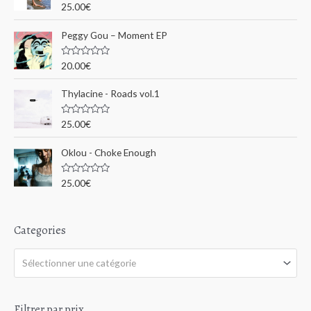
u
N
25.00
€
r
o
o
5
t
e
u
Peggy Gou ‎– Moment EP
0
s
r
u
N
20.00
€
r
o
5
t
:
e
Thylacine - Roads vol.1
0
s
u
N
25.00
€
r
o
5
t
e
Oklou - Choke Enough
0
s
u
N
25.00
€
r
o
5
t
e
0
s
Categories
u
r
5
Sélectionner une catégorie
Filtrer par prix