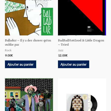
Balladur ‎– Il y a des choses qu’on
BadBadNotGood & Little Dragon
oublie pas
‎– Tried
Rock
Jazz
9.00
€
12.00
€
Ajouter au panier
Ajouter au panier