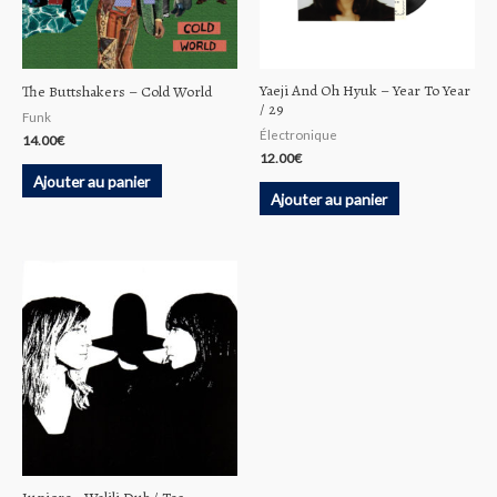
Yaeji And Oh Hyuk ‎– Year To Year
The Buttshakers ‎– Cold World
/ 29
Funk
Électronique
14.00
€
12.00
€
Ajouter au panier
Ajouter au panier