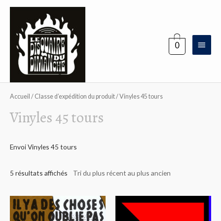
Aller
au
contenu
Menu
0
princi
Accueil
/ Classe d’expédition du produit / Vinyles 45 tours
Vinyles 45 tours
Envoi Vinyles 45 tours
5 résultats affichés